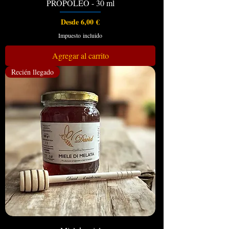
PROPÓLEO - 30 ml
Precio de oferta
Desde
6,00 €
Impuesto incluido
Agregar al carrito
Recién llegado