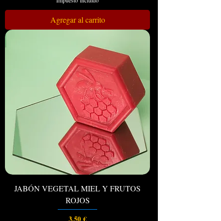
Agregar al carrito
JABÓN VEGETAL MIEL Y FRUTOS
ROJOS
Precio
3,50 €