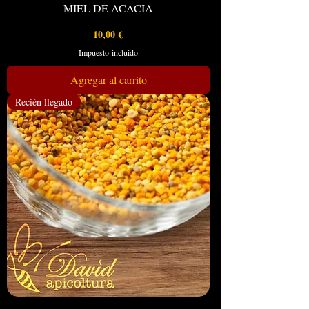
MIEL DE ACACIA
Precio
10,00 €
Impuesto incluido
Agregar al carrito
Recién llegado