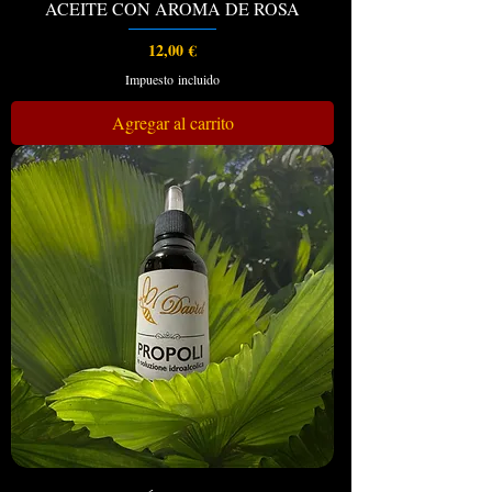
ACEITE CON AROMA DE ROSA
Precio
12,00 €
Impuesto incluido
Agregar al carrito