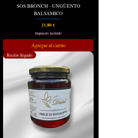
SOS BRONCH - UNGÜENTO
BALSÁMICO
Precio
11,80 €
Impuesto incluido
Agregar al carrito
Recién llegado