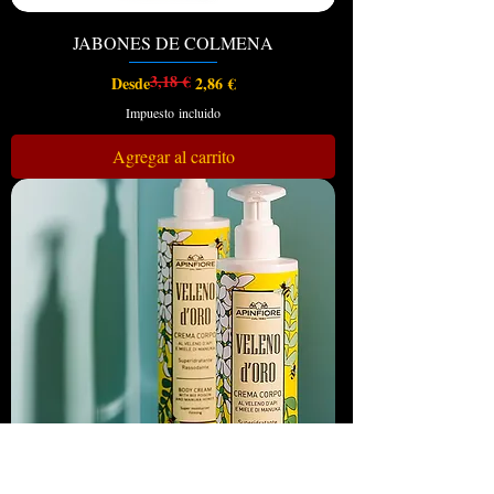
JABONES DE COLMENA
3,18 €
Precio
Precio de oferta
Desde
2,86 €
Impuesto incluido
Agregar al carrito