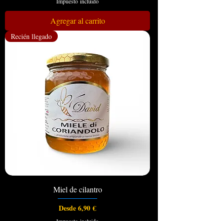
Impuesto incluido
Agregar al carrito
Recién llegado
Miel de cilantro
Precio de oferta
Desde
6,90 €
Impuesto incluido