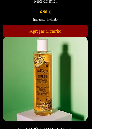
Miel de miel
Precio
6,90 €
Impuesto incluido
Agregar al carrito