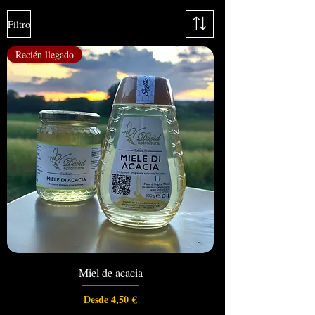
Filtro
Recién llegado
Miel de acacia
Precio de oferta
Desde
4,50 €