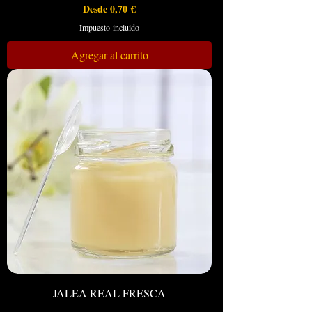
Precio de oferta
Desde
0,70 €
Impuesto incluido
Agregar al carrito
JALEA REAL FRESCA