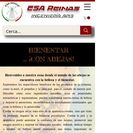
ESA Reinas
INGENIERÍA APIS
BIENESTAR
... ¡CON ABEJAS!
Bienvenidos a nuestra zona donde el mundo de las abejas se
encuentra con la belleza y el bienestar.
Exploremos los maravillosos beneficios de los productos de la colmena,
como la miel, el propóleo y la jalea real, para el cuidado de nuestra piel.
Descubre cómo estos ingredientes naturales, ricos en propiedades
nutracéuticas y regeneradoras, pueden transformar nuestra rutina de belleza
y mejorar la autoestima, recordándonos lo estrechamente entrelazados que
están la belleza y la autoestima.
Cuidar tu imagen no se trata sólo de tu apariencia externa, sino que tiene
un profundo impacto en tu bienestar psicológico. Cuidar la piel y la
apariencia puede aumentar la confianza en uno mismo, promover una
imagen positiva y mejorar las relaciones sociales. Además, dedicar tiempo
a rituales de belleza puede representar una forma importante de