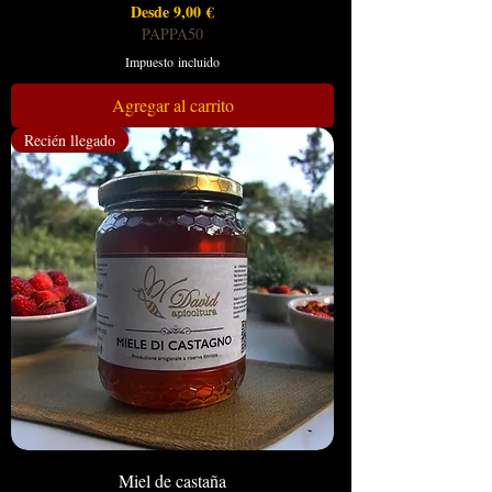
Precio de oferta
Desde
9,00 €
PAPPA50
Impuesto incluido
Agregar al carrito
Recién llegado
Miel de castaña