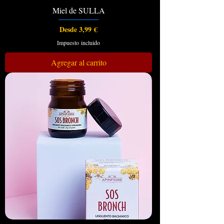
Miel de SULLA
Precio de oferta
Desde
3,99 €
Impuesto incluido
Agregar al carrito