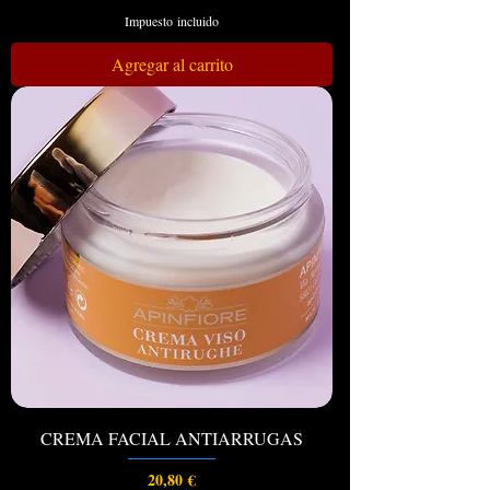
Impuesto incluido
Agregar al carrito
CREMA FACIAL ANTIARRUGAS
Precio
20,80 €