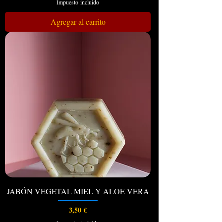
Impuesto incluido
Agregar al carrito
JABÓN VEGETAL MIEL Y ALOE VERA
Precio
3,50 €