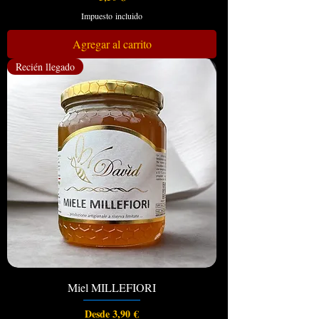
Impuesto incluido
Agregar al carrito
Recién llegado
Miel MILLEFIORI
Precio de oferta
Desde
3,90 €