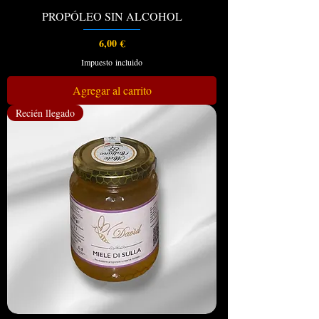
PROPÓLEO SIN ALCOHOL
Precio
6,00 €
Impuesto incluido
Agregar al carrito
Recién llegado