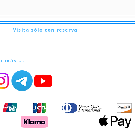
Visita sólo con reserva
Via Lautoni 72
81040 FORMICOLA - Italia
er más ...