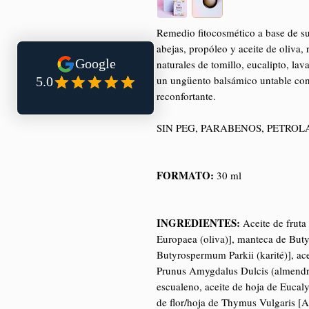
Remedio fitocosmético a base de su
abejas, propóleo y aceite de oliva,
naturales de tomillo, eucalipto, la
un ungüento balsámico untable con 
reconfortante.
SIN PEG, PARABENOS, PETROL
FORMATO:
30 ml
INGREDIENTES:
Aceite de fruta
Europaea (oliva)], manteca de But
Butyrospermum Parkii (karité)], ac
Prunus Amygdalus Dulcis (almendra 
escualeno, aceite de hoja de Eucaly
de flor/hoja de Thymus Vulgaris [A