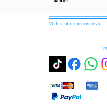
de su uso.
Visita sólo con reserva
Via Lautoni 72
81040 FORMICOLA - Italia
... v