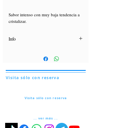
Sabor intenso con muy baja tendencia a
cristalizar.
Info
Scopri "
La Carta dei mieli
", la nostra
guida con i consigli di utilizzo dei nostri
mieli.
Clicca qui
Visita sólo con reserva
Via Lautoni 72
81040 FORMICOLA - Italia
Visita sólo con reserva
Via Lautoni 72
81040 FORMICOLA - Italia
... ver más ...