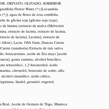
MOR, ORIVATO, OLIVADO, SORBIBOR
gustifolia Flower Water (*) [Lavandula
 (*)], agua de flores de rosa centifolia,
ite de glicina soja [glicina soja (soja),
s de lámina (extracto de malva (Malvestris
ina, extracto de lacinia, extracto de lacinia,
xtracto de lacinia], Lecinia], extracto de
Mal Allow), Lecin. OSA Gum, Daucus Carota
 Carota (zanahoria) Extracto de raíz sativa
ilo, betacaroteno, aceite de Zea mays [aceite
ancia], goma xantana, alcohol bencílico,
mato tetrasódico, 1,2-hexanodiol, ácido
arina, citronelol, benzoato de sodio, alfa-
 alcohol cinamílico, ácido cítrico,
irginiana, linalol, geraniol, eugenol,
a Real, Aceite de Germen de Trigo, Manteca