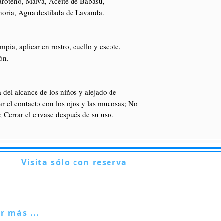
aroteno, Malva, Aceite de Babasú,
horia, Agua destilada de Lavanda.
mpia, aplicar en rostro, cuello y escote,
ón.
del alcance de los niños y alejado de
tar el contacto con los ojos y las mucosas; No
; Cerrar el envase después de su uso.
Visita sólo con reserva
Via Lautoni 72
81040 FORMICOLA - Italia
er más ...