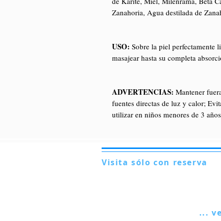
de Karité, Miel, Milenrama, Beta C
Zanahoria, Agua destilada de Zana
USO:
Sobre la piel perfectamente li
masajear hasta su completa absorci
ADVERTENCIAS:
Mantener fuera 
fuentes directas de luz y calor; Evi
utilizar en niños menores de 3 años
Visita sólo con reserva
Via Lautoni 72
81040 FORMICOLA - Italia
... v