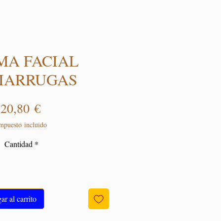
MA FACIAL
IARRUGAS
Precio
20,80 €
mpuesto incluido
Cantidad
*
r al carrito