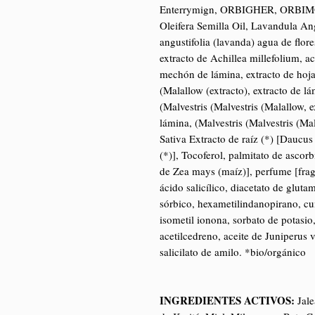
Enterrymign, ORBIGHER, ORBI
Oleifera Semilla Oil, Lavandula An
angustifolia (lavanda) agua de flores
extracto de Achillea millefolium, ace
mechón de lámina, extracto de hoja
(Malallow (extracto), extracto de lám
(Malvestris (Malvestris (Malallow, e
lámina, (Malvestris (Malvestris (
Sativa Extracto de raíz (*) [Daucus
(*)], Tocoferol, palmitato de ascorb
de Zea mays (maíz)], perfume [frag
ácido salicílico, diacetato de gluta
sórbico, hexametilindanopirano, cum
isometil ionona, sorbato de potasio,
acetilcedreno, aceite de Juniperus v
salicilato de amilo. *bio/orgánico
INGREDIENTES ACTIVOS:
Jale