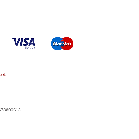
dad
04673800613