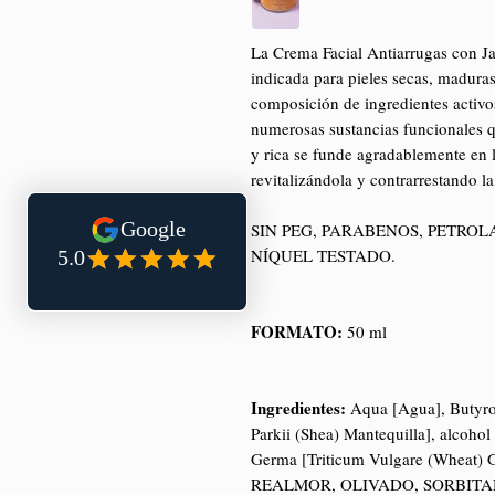
La Crema Facial Antiarrugas con Jal
indicada para pieles secas, maduras
composición de ingredientes activos,
numerosas sustancias funcionales q
y rica se funde agradablemente en l
revitalizándola y contrarrestando l
SIN PEG, PARABENOS, PETROL
NÍQUEL TESTADO.
FORMATO:
50 ml
Ingredientes:
Aqua [Agua], Butyro
Parkii (Shea) Mantequilla], alcohol
Germa [Triticum Vulgare (Wheat)
REALMOR, OLIVADO, SORBITAN O