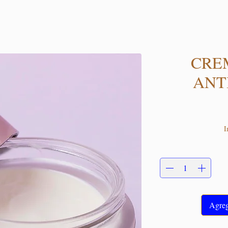
CRE
ANT
I
Agrega