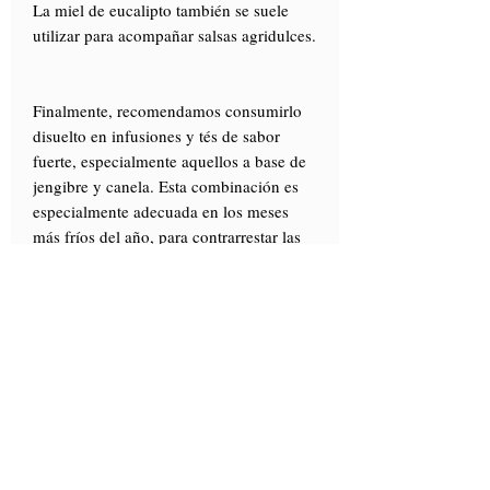
La miel de eucalipto también se suele
utilizar para acompañar salsas agridulces.
Finalmente, recomendamos consumirlo
disuelto en infusiones y tés de sabor
fuerte, especialmente aquellos a base de
jengibre y canela. Esta combinación es
especialmente adecuada en los meses
más fríos del año, para contrarrestar las
dolencias relacionadas con el resfriado
común.
Info
Scopri "
La Carta dei mieli
", la nostra
guida con i consigli di utilizzo dei nostri
mieli.
Clicca qui