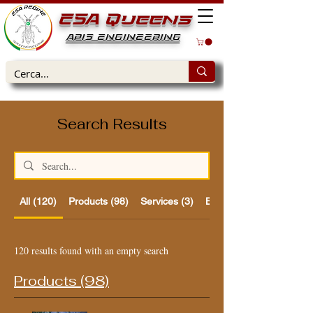
ESA Queens
APIS ENGINEERING
Search Results
All (120)
Products (98)
Services (3)
Blog Posts (1)
120 results found with an empty search
Products (98)