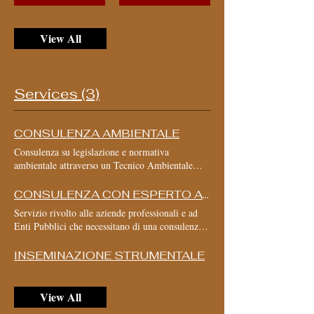
View All
Services (3)
CONSULENZA AMBIENTALE
Consulenza su legislazione e normativa
ambientale attraverso un Tecnico Ambientale
iscritto all'Ordine dei Gestori Ambientali.
Pianificazione del territorio, sviluppo di
CONSULENZA CON ESPERTO APISTICO
agglomerati industriali e residenziali, gestione
Servizio rivolto alle aziende professionali e ad
ambientale di emissioni e rifiuti, progetti di
Enti Pubblici che necessitano di una consulenza
tutela e salvaguardia di aree e specie viventi
da parte di un Esperto Apistico. I campi di
consulenza vanno dall’allevamento delle api
INSEMINAZIONE STRUMENTALE
(biologia, gestione, cura e riproduzione), alle
produzioni animali per consumo umano (miele e
pappa reale), ai servizi per l’agricoltura
View All
(impollinazione delle colture sotto serra e in