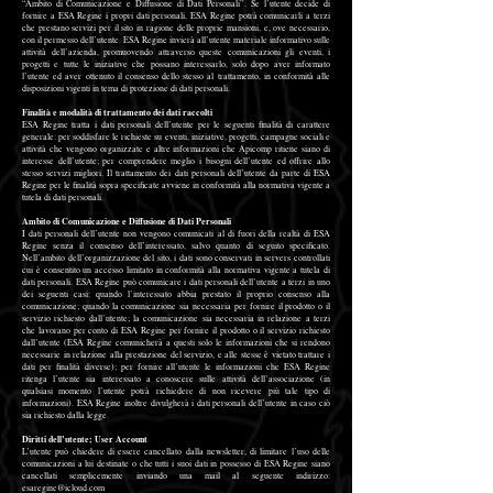
“Ambito di Comunicazione e Diffusione di Dati Personali”. Se l’utente decide di
fornire a ESA Regine i propri dati personali, ESA Regine potrà comunicarli a terzi
che prestano servizi per il sito in ragione delle proprie mansioni, e, ove necessario,
con il permesso dell’utente. ESA Regine invierà all’utente materiale informativo sulle
attività dell’azienda, promuovendo attraverso queste comunicazioni gli eventi, i
progetti e tutte le iniziative che possano interessarlo, solo dopo aver informato
l’utente ed aver ottenuto il consenso dello stesso al trattamento, in conformità alle
disposizioni vigenti in tema di protezione di dati personali.
Finalità e modalità di trattamento dei dati raccolti
ESA Regine tratta i dati personali dell’utente per le seguenti finalità di carattere
generale: per soddisfare le richieste su eventi, iniziative, progetti, campagne sociali e
attività che vengono organizzate e altre informazioni che Apicomp ritiene siano di
interesse dell’utente; per comprendere meglio i bisogni dell’utente ed offrire allo
stesso servizi migliori. Il trattamento dei dati personali dell’utente da parte di ESA
Regine per le finalità sopra specificate avviene in conformità alla normativa vigente a
tutela di dati personali.
Ambito di Comunicazione e Diffusione di Dati Personali
I dati personali dell’utente non vengono comunicati al di fuori della realtà di ESA
Regine senza il consenso dell’interessato, salvo quanto di seguito specificato.
Nell’ambito dell’organizzazione del sito, i dati sono conservati in servers controllati
cui è consentito un accesso limitato in conformità alla normativa vigente a tutela di
dati personali. ESA Regine può comunicare i dati personali dell’utente a terzi in uno
dei seguenti casi: quando l’interessato abbia prestato il proprio consenso alla
comunicazione; quando la comunicazione sia necessaria per fornire il prodotto o il
servizio richiesto dall’utente; la comunicazione sia necessaria in relazione a terzi
che lavorano per conto di ESA Regine per fornire il prodotto o il servizio richiesto
dall’utente (ESA Regine comunicherà a questi solo le informazioni che si rendono
necessarie in relazione alla prestazione del servizio, e alle stesse è vietato trattare i
dati per finalità diverse); per fornire all’utente le informazioni che ESA Regine
ritenga l’utente sia interessato a conoscere sulle attività dell’associazione (in
qualsiasi momento l’utente potrà richiedere di non ricevere più tale tipo di
informazioni). ESA Regine inoltre divulgherà i dati personali dell’utente in caso ciò
sia richiesto dalla legge.
Diritti dell’utente; User Account
L’utente può chiedere di essere cancellato dalla newsletter, di limitare l’uso delle
comunicazioni a lui destinate o che tutti i suoi dati in possesso di ESA Regine siano
cancellati semplicemente inviando una mail al seguente indirizzo:
esaregine@icloud.com