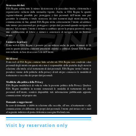
Sicurezza dei dati
ESA Regine adotta tutte le misure di sicurezza e le procedure fisiche, elettroniche e
organizzative richieste dalla normativa vigente. Anche se ESA Regine fa quanto
ragionevolmente possibile per proteggere i dati personali dell’utente non può
garantire la completa e totale sicurezza dei dati trasmessi dagli utenti durante la
comunicazione on line, quindi ESA Regine invita calorosamente l’utente ad adottare
tutte misure precauzionali per proteggere i propri dati personali quando navigano su
internet. Ad esempio, l’utente è invitato a cambiare spesso la propria password, usare
una combinazione di lettere e numeri e assicurarsi di navigare con un browser
sicuro.
I minori e la privacy
Il sito web di ESA Regine è pensato per un utilizzo anche da parte di minori di 18
anni in quanto presenta contenuti puramente didattici e culturali. Quindi ESA Regine
non richiede, in fase di accesso l’età dell’utente.
Siti di terzi
Il sito web di ESA Regine contiene links ad altri siti. ESA Regine non condivide i dati
personali degli utenti con questi siti e non è responsabile delle pratiche degli stessi in
relazione alla tutela ed al trattamento di dati personali. ESA Regine invita l’utente a
prendere visione delle politiche della privacy di tali siti per conoscere le modalità di
trattamento e raccolta dei propri dati personali.
Modifiche alla politica della Privacy
ESA Regine modificherà di volta in volta la presente politica della Privacy. Qualora
ESA Regine modifichi in termini sostanziali le modalità di trattamento dei dati
personali dell’utente, renderà disponibile tale informazione pubblicando apposita
comunicazione sul proprio sito.
Domande o suggerimenti
In caso di domande o dubbi in relazione alla raccolta, all’uso, al trattamento o alla
comunicazione e/o diffusione dei propri dati personali, l’utente può inviare un’e-mail
al seguente indirizzo di posta elettronica:esaregine@icloud.com
Visit by reservation only
Via Lautoni 72