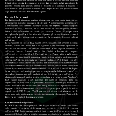
Regine, in relazione alla richiesta da parte dell’utente di servizi specifici, o quando
l’utente stesso decide di comunicare i propri dati personali; in tali circostanze, la
presente politica della privacy illustra le modalità ed i caratteri di raccolta e
trattamento dei dati personali dell’utente. ESA Regine tratta i dati personali forniti
dagli utenti in conformità alla normativa vigente.
Raccolta di dati personali
Per dati personali intendiamo qualsiasi informazione che possa essere impiegata per
identificare un individuo, una società od altro ente. A titolo puramente esemplificativo
e non esaustivo viene raccolto ad esempio il nome ed il cognome, l’indirizzo di posta
elettronica (e-mail), l’indirizzo, un recapito postale od altro recapito di carattere
fisico e altre informazioni necessarie per contattare l’utente. Al tempo stesso
raccogliamo la qualifica, la data di nascita, il genere, gli eventuali interessi personali
e tutte quelle altre informazioni necessarie per la prestazione di servizi richiesti
dall’utente.
La navigazione sul sito di ESA Regine (www.esaregine.com) avviene in forma
anonima, a meno che l’utente non si sia registrato. Il sito non compie operazioni di
raccolta dati dell’utente con modalità automatiche. Il sito registra l’indirizzo IP
dell’utente (Internet Protocol, vale a dire l’indirizzo Internet del computer
dell’utente) per avere un’idea dell’area del sito che l’utente visita e della durata
della visita, nel rispetto della normativa vigente in tema di tutela di dati personali.
Tuttavia, ESA Regine non mette in relazione l’indirizzo IP dell’utente con altre
informazioni personali relative allo stesso se non dopo averlo debitamente informato
del relativo trattamento ed avere ottenuto il suo consenso al trattamento. Come molti
altri siti web aventi carattere e contenuto indirizzato ai servizi, il sito di ESA Regine
(www.esaregine.com) può impiegare una tecnologia standard chiamata “cookie” per
raccogliere informazioni sulle modalità di uso del sito da parte dell’utente. Per
ulteriori informazioni, l’utente è invitato a consultare la seguente sezione “Cookies “.
ESA Regine raccoglie i dati personali dell’utente in occasione della sua
registrazione. In particolare la registrazione è necessaria all’utente per effettuare un
ordine, partecipare alle discussioni tramite il Blog, iscriversi ai campi di formazione e
impegno, richiedere informazioni e in generale per partecipare a specifiche attività
organizzare da ESA Regine. ESA Regine usa tali informazioni solamente ove le
stesse siano state legittimamente raccolte, in conformità alla presente Politica della
Privacy e nel rispetto della normativa vigente.
Comunicazione di dati personali
In caso di raccolta di dati personali, ESA Regine informerà l’utente delle finalità
della raccolta al momento della stessa, ove necessario, richiederà il consenso
dell’utente. ESA Regine non comunicherà i dati personali dell’utente a terzi senza il
consenso dell’utente, salvo le limitate circostanze specificate in seguito nella Sezione