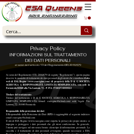
ESA Queens
APIS ENGINEERING
Privacy Policy
INFORMAZIONI SUL TRATTAMENTO
DEI DATI PERSONALI
ai sensi dell’articolo 13 del Regolamento (UE) 2016/679
Ai sensi del Regolamento (UE) 2016/679 (di seguito “Regolamento”), questa pagina
il sito
descrive le modalità di trattamento dei dati personali degli utenti che consultano
web di ESA Regine (
www.esaregine.com
) di proprietà della D & G SOCIETÀ
AGRICOLA A RESPONSABILITÀ LIMITATA SEMPLIFICATA, con sede in
Formicola 81040 alla Via Lautoni, 72 - P. IVA
I
T04673800613
Titolare del trattamento
Titolare del trattamento è D & G SOCIETÀ AGRICOLA A RESPONSABILITÀ
LIMITATA SEMPLIFICATA (email:
esaregine@icloud.com
) sede legale Via
Lautoni,
72 - 81040
Formicola
Responsabile della protezione dei dati
Il Responsabile della Protezione dei Dati (RPD) è raggiungibile al seguente indirizzo
email:
esaregine@icloud.com
Il sito di ESA Regine (
www.esaregine.com
) rispetta la privacy dei propri utenti e si
impegna a proteggere i dati personali che gli stessi conferiscono. In generale,
l’utente può navigare sul sito senza fornire alcun tipo di informazione personale. La
raccolta e il trattamento di dati personali avvengono, quando necessarie a ESA