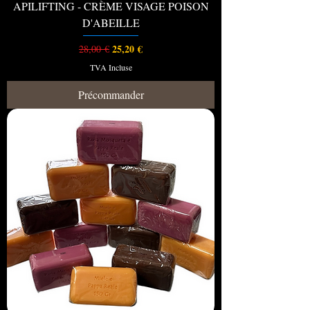
APILIFTING - CRÈME VISAGE POISON
D'ABEILLE
Prix original
Prix promotionnel
25,20 €
28,00 €
TVA Incluse
Précommander