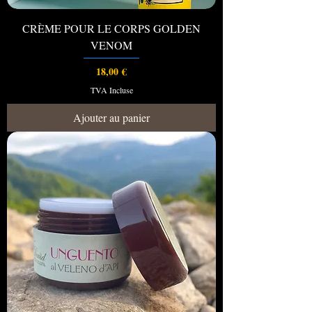
CRÈME POUR LE CORPS GOLDEN
VENOM
Prix
18,00 €
TVA Incluse
Ajouter au panier