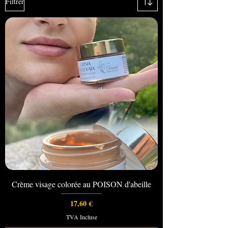
Filtrer
Crème visage colorée au POISON d'abeille
Prix
17,60 €
TVA Incluse