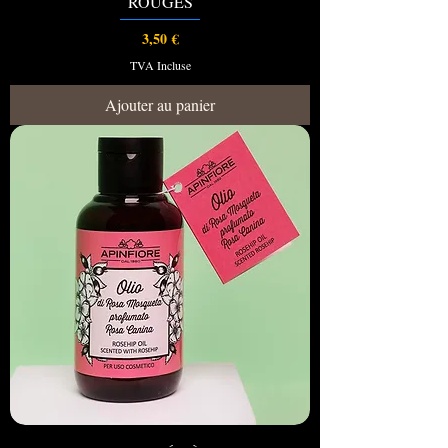
ROUGES
Prix
3,50 €
TVA Incluse
Ajouter au panier