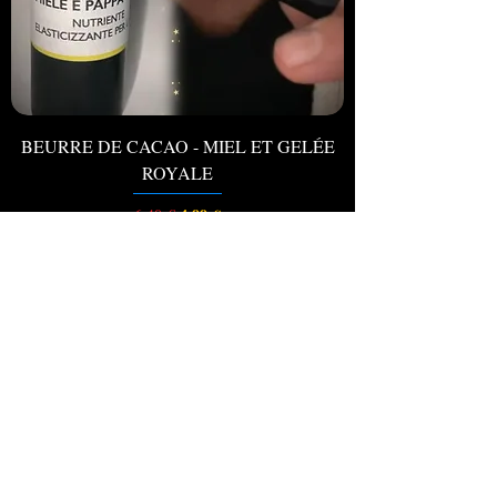
BEURRE DE CACAO - MIEL ET GELÉE
ROYALE
Prix original
Prix promotionnel
4,99 €
6,40 €
TVA Incluse
Ajouter au panier