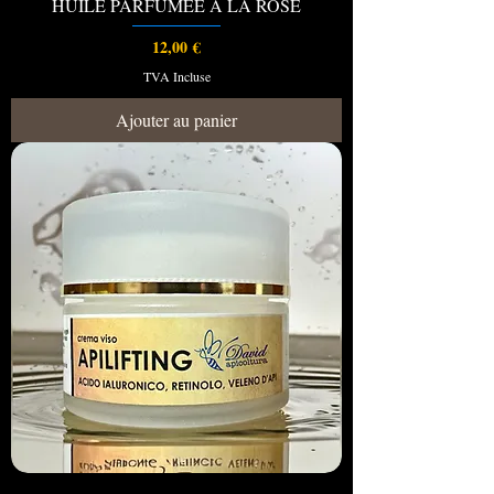
HUILE PARFUMÉE À LA ROSE
Prix
12,00 €
TVA Incluse
Ajouter au panier