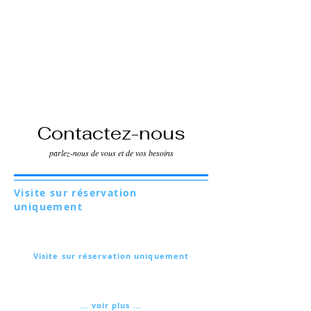
Contactez-nous
parlez-nous de vous et de vos besoins
Visite sur réservation
uniquement
Via Lautoni 72
81040 FORMICOLA - Italie
Visite sur réservation uniquement
Via Lautoni 72
81040 FORMICOLA - Italie
... voir plus ...