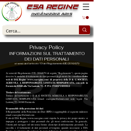
ESA REGINE
INGÉNIERIE APIS
Privacy Policy
INFORMAZIONI SUL TRATTAMENTO
DEI DATI PERSONALI
ai sensi dell’articolo 13 del Regolamento (UE) 2016/679
Ai sensi del Regolamento (UE) 2016/679 (di seguito “Regolamento”), questa pagina
il sito
descrive le modalità di trattamento dei dati personali degli utenti che consultano
web di ESA Regine (
www.esaregine.com
) di proprietà della D & G SOCIETÀ
AGRICOLA A RESPONSABILITÀ LIMITATA SEMPLIFICATA, con sede in
Formicola 81040 alla Via Lautoni, 72 - P. IVA
I
T04673800613
Titolare del trattamento
Titolare del trattamento è D & G SOCIETÀ AGRICOLA A RESPONSABILITÀ
LIMITATA SEMPLIFICATA (email:
esaregine@icloud.com
) sede legale Via
Lautoni,
72 - 81040
Formicola
Responsabile della protezione dei dati
Il Responsabile della Protezione dei Dati (RPD) è raggiungibile al seguente indirizzo
email:
esaregine@icloud.com
Il sito di ESA Regine (
www.esaregine.com
) rispetta la privacy dei propri utenti e si
impegna a proteggere i dati personali che gli stessi conferiscono. In generale,
l’utente può navigare sul sito senza fornire alcun tipo di informazione personale. La
raccolta e il trattamento di dati personali avvengono, quando necessarie a ESA