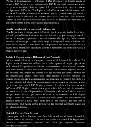
“Ambito di Comunicazione e Diffusione di Dati Personali”. Se l’utente decide di
fornire a ESA Regine i propri dati personali, ESA Regine potrà comunicarli a terzi
che prestano servizi per il sito in ragione delle proprie mansioni, e, ove necessario,
con il permesso dell’utente. ESA Regine invierà all’utente materiale informativo sulle
attività dell’azienda, promuovendo attraverso queste comunicazioni gli eventi, i
progetti e tutte le iniziative che possano interessarlo, solo dopo aver informato
l’utente ed aver ottenuto il consenso dello stesso al trattamento, in conformità alle
disposizioni vigenti in tema di protezione di dati personali.
Finalità e modalità di trattamento dei dati raccolti
ESA Regine tratta i dati personali dell’utente per le seguenti finalità di carattere
generale: per soddisfare le richieste su eventi, iniziative, progetti, campagne sociali e
attività che vengono organizzate e altre informazioni che Apicomp ritiene siano di
interesse dell’utente; per comprendere meglio i bisogni dell’utente ed offrire allo
stesso servizi migliori. Il trattamento dei dati personali dell’utente da parte di ESA
Regine per le finalità sopra specificate avviene in conformità alla normativa vigente a
tutela di dati personali.
Ambito di Comunicazione e Diffusione di Dati Personali
I dati personali dell’utente non vengono comunicati al di fuori della realtà di ESA
Regine senza il consenso dell’interessato, salvo quanto di seguito specificato.
Nell’ambito dell’organizzazione del sito, i dati sono conservati in servers controllati
cui è consentito un accesso limitato in conformità alla normativa vigente a tutela di
dati personali. ESA Regine può comunicare i dati personali dell’utente a terzi in uno
dei seguenti casi: quando l’interessato abbia prestato il proprio consenso alla
comunicazione; quando la comunicazione sia necessaria per fornire il prodotto o il
servizio richiesto dall’utente; la comunicazione sia necessaria in relazione a terzi
che lavorano per conto di ESA Regine per fornire il prodotto o il servizio richiesto
dall’utente (ESA Regine comunicherà a questi solo le informazioni che si rendono
necessarie in relazione alla prestazione del servizio, e alle stesse è vietato trattare i
dati per finalità diverse); per fornire all’utente le informazioni che ESA Regine
ritenga l’utente sia interessato a conoscere sulle attività dell’associazione (in
qualsiasi momento l’utente potrà richiedere di non ricevere più tale tipo di
informazioni). ESA Regine inoltre divulgherà i dati personali dell’utente in caso ciò
sia richiesto dalla legge.
Diritti dell’utente; User Account
L’utente può chiedere di essere cancellato dalla newsletter, di limitare l’uso delle
comunicazioni a lui destinate o che tutti i suoi dati in possesso di ESA Regine siano
cancellati semplicemente inviando una mail al seguente indirizzo:
esaregine@icloud.com