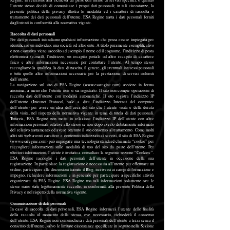
Regine, in relazione alla richiesta da parte dell’utente di servizi specifici, o quando
l’utente stesso decide di comunicare i propri dati personali; in tali circostanze, la
presente politica della privacy illustra le modalità ed i caratteri di raccolta e
trattamento dei dati personali dell’utente. ESA Regine tratta i dati personali forniti
dagli utenti in conformità alla normativa vigente.
Raccolta di dati personali
Per dati personali intendiamo qualsiasi informazione che possa essere impiegata per
identificare un individuo, una società od altro ente. A titolo puramente esemplificativo
e non esaustivo viene raccolto ad esempio il nome ed il cognome, l’indirizzo di posta
elettronica (e-mail), l’indirizzo, un recapito postale od altro recapito di carattere
fisico e altre informazioni necessarie per contattare l’utente. Al tempo stesso
raccogliamo la qualifica, la data di nascita, il genere, gli eventuali interessi personali
e tutte quelle altre informazioni necessarie per la prestazione di servizi richiesti
dall’utente.
La navigazione sul sito di ESA Regine (www.esaregine.com) avviene in forma
anonima, a meno che l’utente non si sia registrato. Il sito non compie operazioni di
raccolta dati dell’utente con modalità automatiche. Il sito registra l’indirizzo IP
dell’utente (Internet Protocol, vale a dire l’indirizzo Internet del computer
dell’utente) per avere un’idea dell’area del sito che l’utente visita e della durata
della visita, nel rispetto della normativa vigente in tema di tutela di dati personali.
Tuttavia, ESA Regine non mette in relazione l’indirizzo IP dell’utente con altre
informazioni personali relative allo stesso se non dopo averlo debitamente informato
del relativo trattamento ed avere ottenuto il suo consenso al trattamento. Come molti
altri siti web aventi carattere e contenuto indirizzato ai servizi, il sito di ESA Regine
(www.esaregine.com) può impiegare una tecnologia standard chiamata “cookie” per
raccogliere informazioni sulle modalità di uso del sito da parte dell’utente. Per
ulteriori informazioni, l’utente è invitato a consultare la seguente sezione “Cookies “.
ESA Regine raccoglie i dati personali dell’utente in occasione della sua
registrazione. In particolare la registrazione è necessaria all’utente per effettuare un
ordine, partecipare alle discussioni tramite il Blog, iscriversi ai campi di formazione e
impegno, richiedere informazioni e in generale per partecipare a specifiche attività
organizzare da ESA Regine. ESA Regine usa tali informazioni solamente ove le
stesse siano state legittimamente raccolte, in conformità alla presente Politica della
Privacy e nel rispetto della normativa vigente.
Comunicazione di dati personali
In caso di raccolta di dati personali, ESA Regine informerà l’utente delle finalità
della raccolta al momento della stessa, ove necessario, richiederà il consenso
dell’utente. ESA Regine non comunicherà i dati personali dell’utente a terzi senza il
consenso dell’utente, salvo le limitate circostanze specificate in seguito nella Sezione