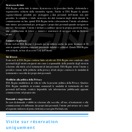
Sicurezza dei dati
ESA Regine adotta tutte le misure di sicurezza e le procedure fisiche, elettroniche e
organizzative richieste dalla normativa vigente. Anche se ESA Regine fa quanto
ragionevolmente possibile per proteggere i dati personali dell’utente non può
garantire la completa e totale sicurezza dei dati trasmessi dagli utenti durante la
comunicazione on line, quindi ESA Regine invita calorosamente l’utente ad adottare
tutte misure precauzionali per proteggere i propri dati personali quando navigano su
internet. Ad esempio, l’utente è invitato a cambiare spesso la propria password, usare
una combinazione di lettere e numeri e assicurarsi di navigare con un browser
sicuro.
I minori e la privacy
Il sito web di ESA Regine è pensato per un utilizzo anche da parte di minori di 18
anni in quanto presenta contenuti puramente didattici e culturali. Quindi ESA Regine
non richiede, in fase di accesso l’età dell’utente.
Siti di terzi
Il sito web di ESA Regine contiene links ad altri siti. ESA Regine non condivide i dati
personali degli utenti con questi siti e non è responsabile delle pratiche degli stessi in
relazione alla tutela ed al trattamento di dati personali. ESA Regine invita l’utente a
prendere visione delle politiche della privacy di tali siti per conoscere le modalità di
trattamento e raccolta dei propri dati personali.
Modifiche alla politica della Privacy
ESA Regine modificherà di volta in volta la presente politica della Privacy. Qualora
ESA Regine modifichi in termini sostanziali le modalità di trattamento dei dati
personali dell’utente, renderà disponibile tale informazione pubblicando apposita
comunicazione sul proprio sito.
Domande o suggerimenti
In caso di domande o dubbi in relazione alla raccolta, all’uso, al trattamento o alla
comunicazione e/o diffusione dei propri dati personali, l’utente può inviare un’e-mail
al seguente indirizzo di posta elettronica:esaregine@icloud.com
Visite sur réservation
uniquement