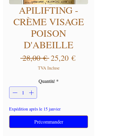
APILIFTING -
CRÈME VISAGE
POISON
D'ABEILLE
Prix original
Prix promotionnel
 28,00 € 
25,20 €
TVA Incluse
Quantité
*
Expédition après le 15 janvier
Précommander