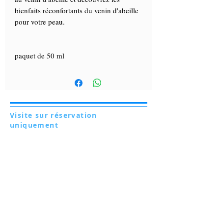
bienfaits réconfortants du venin d'abeille
pour votre peau.
paquet de 50 ml
Visite sur réservation
uniquement
Via Lautoni 72
81040 FORMICOLA - Italie
Visite sur réservation uniquement
Via Lautoni 72
81040 FORMICOLA - Italie
... voir plus ...