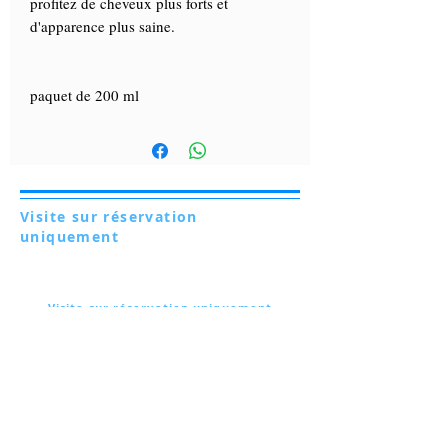
profitez de cheveux plus forts et
d'apparence plus saine.
paquet de 200 ml
Visite sur réservation
uniquement
Via Lautoni 72
81040 FORMICOLA - Italie
Visite sur réservation uniquement
Via Lautoni 72
81040 FORMICOLA - Italie
... voir plus ...