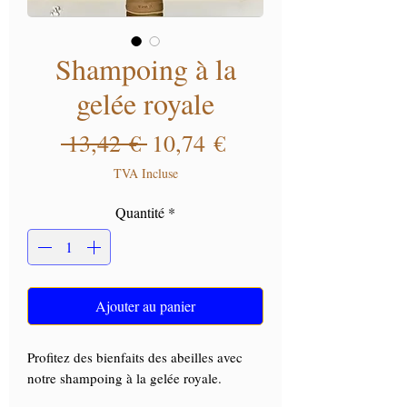
Shampoing à la
gelée royale
Prix original
Prix promotionnel
 13,42 € 
10,74 €
TVA Incluse
Quantité
*
Ajouter au panier
Profitez des bienfaits des abeilles avec
notre shampoing à la gelée royale.