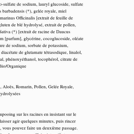
-sulfate de sodium, lauryl glucoside, sulfate
s barbadensis (*), gelée royale, miel
marinus Officinalis [extrait de feuille de
luten de blé hydrolysé, extrait de pollen,
Sativa (*) [extrait de racine de Daucus
um [parfum], glycérine, cocoglucoside, oléate
rure de sodium, sorbate de potassium,
diacétate de glutamate tétrasodique, linalol,
al, phénoxyéthanol, tocophérol, citrate de
*Bio/Organique
, Aloès, Romarin, Pollen, Gelée Royale,
Hydrolysées
ooing sur les racines en insistant sur le
aisser agir quelques minutes, puis rincer
, vous pouvez faire un deuxième passage.