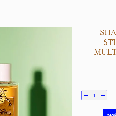
SH
ST
MULT
Ajout