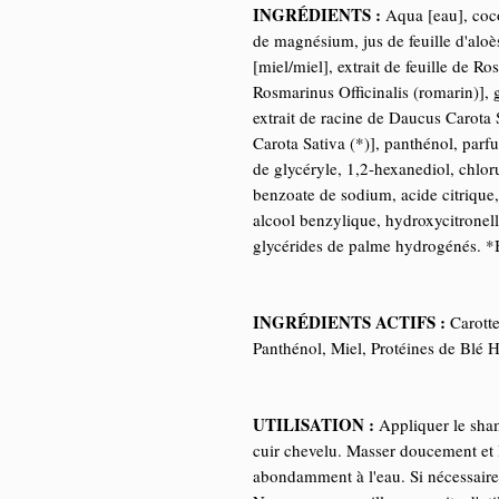
INGRÉDIENTS :
Aqua [eau], coco
de magnésium, jus de feuille d'aloè
[miel/miel], extrait de feuille de Ros
Rosmarinus Officinalis (romarin)], g
extrait de racine de Daucus Carota 
Carota Sativa (*)], panthénol, parf
de glycéryle, 1,2-hexanediol, chlo
benzoate de sodium, acide citrique, 
alcool benzylique, hydroxycitronell
glycérides de palme hydrogénés. 
INGRÉDIENTS ACTIFS :
Carotte
Panthénol, Miel, Protéines de Blé 
UTILISATION :
Appliquer le shamp
cuir chevelu. Masser doucement et l
abondamment à l'eau. Si nécessaire