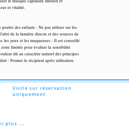
iser le masque capillaire intensif et
ur et vitalité.
 portée des enfants - Ne pas utiliser sur les
l'abri de la lumière directe et des sources de
ec les yeux et les muqueuses - Il est conseillé
 zone limitée pour évaluer la sensibilité
ouleur dû au caractère naturel des principes
duit - Fermer le récipient après utilisation.
Visite sur réservation
uniquement
Via Lautoni 72
81040 FORMICOLA - Italie
ir plus ...