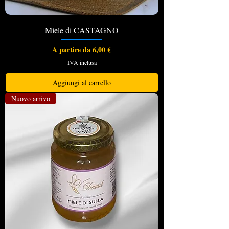
Miele di CASTAGNO
Prezzo scontato
A partire da
6,00 €
IVA inclusa
Aggiungi al carrello
Nuovo arrivo