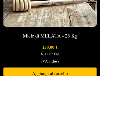
m
o
Miele di MELATA - 25 Kg
Prezzo
150,00 €
6,00 €
/
1kg
6
IVA inclusa
,
0
0
Aggiungi al carrello
€
Nuovo arrivo
p
e
r
1
C
h
i
l
o
g
r
a