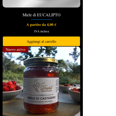
Miele di EUCALIPTO
Prezzo scontato
A partire da
4,00 €
IVA inclusa
Aggiungi al carrello
Nuovo arrivo