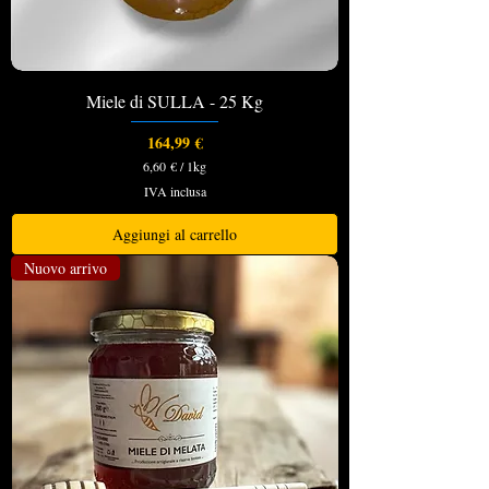
Miele di SULLA - 25 Kg
Prezzo
164,99 €
6,60 €
/
1kg
6
IVA inclusa
,
6
0
Aggiungi al carrello
€
Nuovo arrivo
p
e
r
1
C
h
i
l
o
g
r
a
m