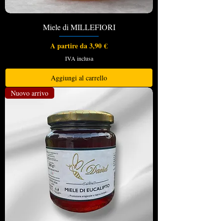
Miele di MILLEFIORI
Prezzo scontato
A partire da
3,90 €
IVA inclusa
Aggiungi al carrello
Nuovo arrivo