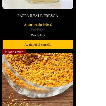
PAPPA REALE FRESCA
Prezzo scontato
A partire da
9,00 €
PAPPA50
IVA inclusa
Aggiungi al carrello
Nuovo arrivo