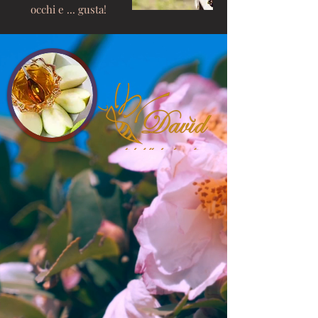
occhi e ... gusta!