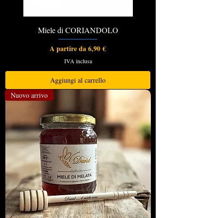
Miele di CORIANDOLO
Prezzo scontato
A partire da
6,90 €
IVA inclusa
Aggiungi al carrello
Nuovo arrivo