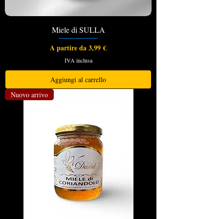
Miele di SULLA
Prezzo scontato
A partire da
3,99 €
IVA inclusa
Aggiungi al carrello
Nuovo arrivo