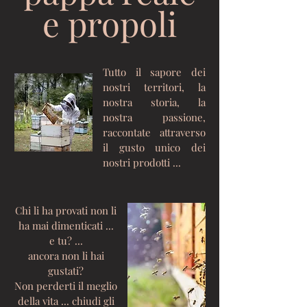
e propoli
Tutto il sapore dei
nostri territori, la
nostra storia, la
nostra passione,
raccontate attraverso
il gusto unico dei
nostri prodotti ...
Chi li ha provati non li
ha mai dimenticati ...
e tu? ...
ancora non li hai
gustati?
Non perderti il meglio
della vita ... chiudi gli