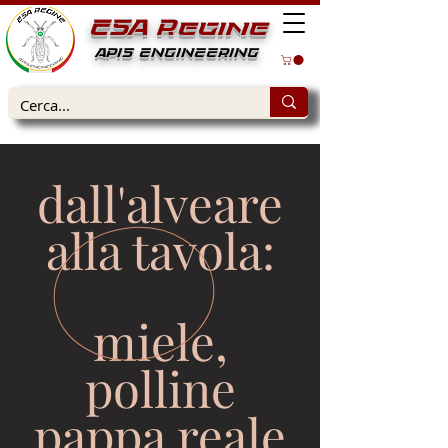
ESA Regine
APIS ENGINEERING
dall'alveare
alla tavola:
miele,
polline
pappa reale