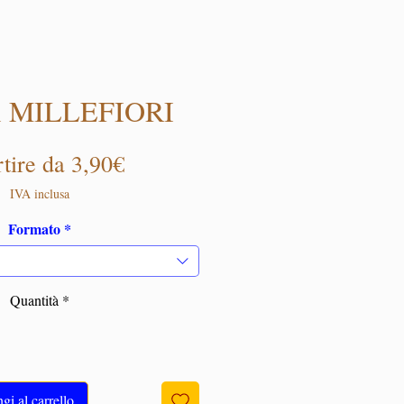
di MILLEFIORI
Prezzo scontato
rtire da
3,90€
IVA inclusa
Formato
*
Quantità
*
i al carrello