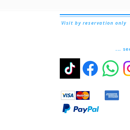
Visit by reservation only
Via Lautoni, 72
81040 FORMICOLA - Italy
... s