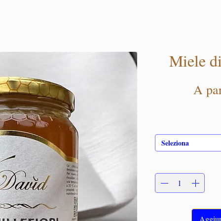
Miele 
A pa
Seleziona
Aggiung