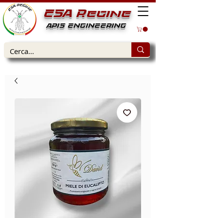
ESA Regine
APIS ENGINEERING