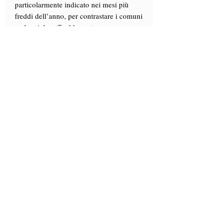
particolarmente indicato nei mesi più
freddi dell’anno, per contrastare i comuni
malanni da raffreddamento.
Info
Scopri "
La Carta dei mieli
", la nostra
guida con i consigli di utilizzo dei nostri
mieli.
Clicca qui
Contact phone number
+39. 328.6657545
Visit by reservation only
Via Lautoni, 72
81040 FORMICOLA - Italy
... see more ...