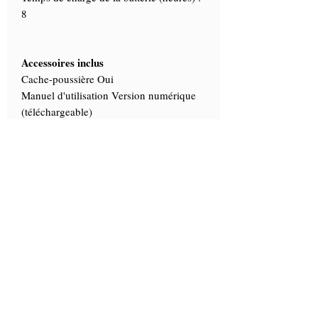
8
Accessoires inclus
Cache-poussière Oui
Manuel d'utilisation Version numérique
(téléchargeable)
Informations Complémentaires
Hauteur maximale de l'échantillon (mm) :
100
Dimensions du produit
Hauteur totale (mm) 365
Hauteur de la tête (mm) 230
Largeur de la tête (mm) 140
Profondeur de la tête (mm) 150