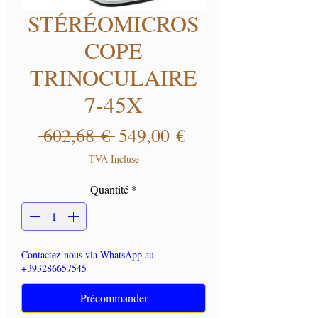
STÉRÉOMICROS
COPE
TRINOCULAIRE
7-45X
Prix original
Prix promotionne
 602,68 € 
549,00 €
TVA Incluse
Quantité
*
Contactez-nous via WhatsApp au
+393286657545
Précommander