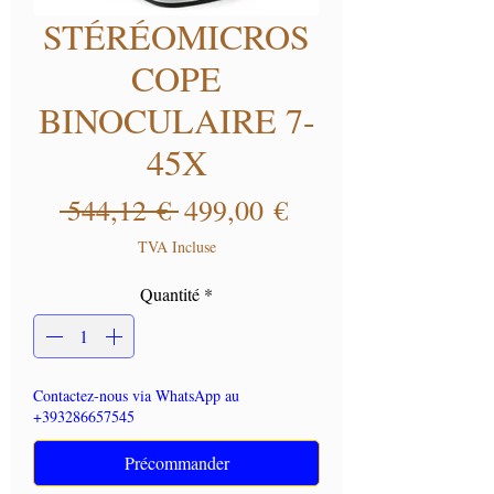
STÉRÉOMICROS
COPE
BINOCULAIRE 7-
45X
Prix original
Prix promotionne
 544,12 € 
499,00 €
TVA Incluse
Quantité
*
Contactez-nous via WhatsApp au
+393286657545
Précommander