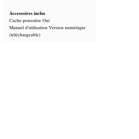
Accessoires inclus
Cache-poussière Oui
Manuel d'utilisation Version numérique
(téléchargeable)
Informations Complémentaires
Hauteur maximale de l'échantillon (mm) :
100
Dimensions du produit
Hauteur totale (mm) 365
Hauteur de la tête (mm) 230
Largeur de la tête (mm) 140
Profondeur de la tête (mm) 150
Hauteur de la base (mm) 30
Largeur de la base (mm) 205