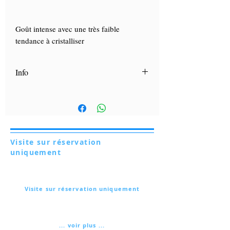
Goût intense avec une très faible
tendance à cristalliser
Info
Découvrez «
La Charte du Miel
», notre
guide contenant des conseils d'utilisation
de nos miels.
Cliquez ici.
Visite sur réservation
uniquement
Via Lautoni 72
81040 FORMICOLA - Italie
Visite sur réservation uniquement
Via Lautoni 72
81040 FORMICOLA - Italie
... voir plus ...