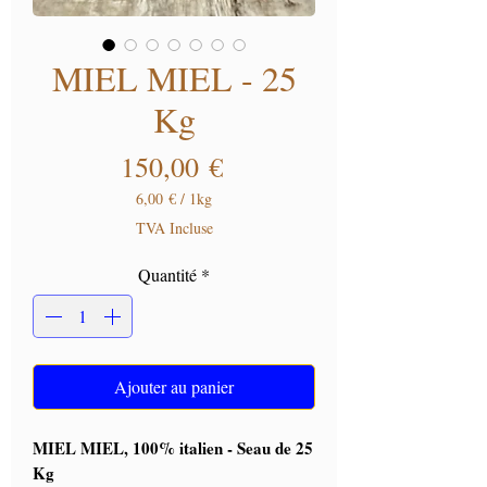
MIEL MIEL - 25
Kg
Prix
150,00 €
6,00 €
/
1kg
6,00 €
TVA Incluse
pour
1
Quantité
*
Kilogramme
Ajouter au panier
MIEL MIEL, 100% italien - Seau de 25
Kg