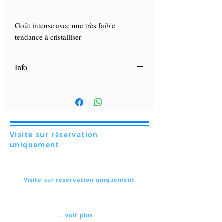
Goût intense avec une très faible
tendance à cristalliser
Info
Découvrez «
La Charte du Miel
», notre
guide contenant des conseils d'utilisation
de nos miels.
Cliquez ici.
Visite sur réservation
uniquement
Via Lautoni 72
81040 FORMICOLA - Italie
Visite sur réservation uniquement
Via Lautoni 72
81040 FORMICOLA - Italie
... voir plus ...