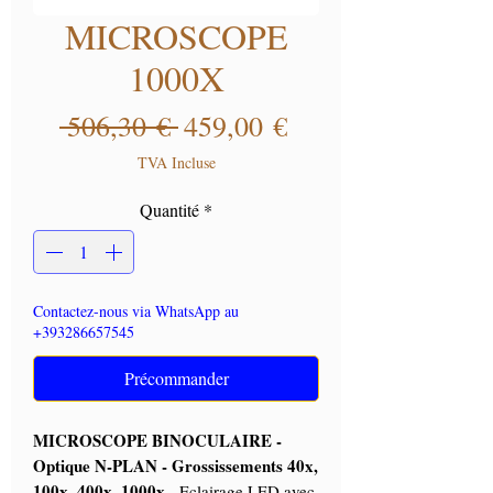
MICROSCOPE
1000X
Prix original
Prix promotionne
 506,30 € 
459,00 €
TVA Incluse
Quantité
*
Contactez-nous via WhatsApp au
+393286657545
Précommander
MICROSCOPE BINOCULAIRE -
Optique N-PLAN - Grossissements 40x,
100x, 400x, 1000x
- Eclairage LED avec