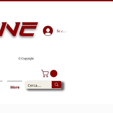
INE
Se connecter
© Copyright
More