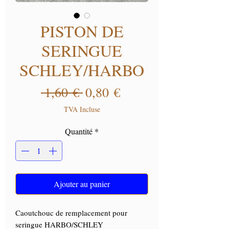
PISTON DE
SERINGUE
SCHLEY/HARBO
Prix original
Prix promotionnel
 1,60 € 
0,80 €
TVA Incluse
Quantité
*
Ajouter au panier
Caoutchouc de remplacement pour
seringue HARBO/SCHLEY