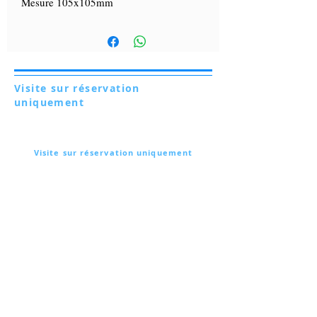
Mesure 105x105mm
Visite sur réservation
uniquement
Via Lautoni 72
81040 FORMICOLA - Italie
Visite sur réservation uniquement
Via Lautoni 72
81040 FORMICOLA - Italie
... voir plus ...