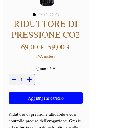
RIDUTTORE DI
PRESSIONE CO2
Prezzo regolare
Prezzo scontato
 69,00 € 
59,00 €
IVA inclusa
Quantità
*
Aggiungi al carrello
Riduttore di pressione affidabile e con
controllo preciso dell'erogazione. Grazie
alla robusta costruzione in ottone e alle