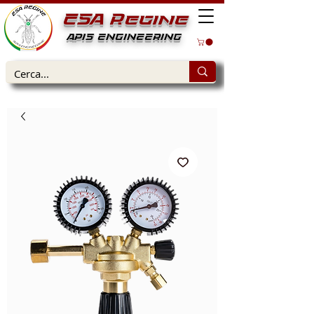
ESA Regine
APIS ENGINEERING