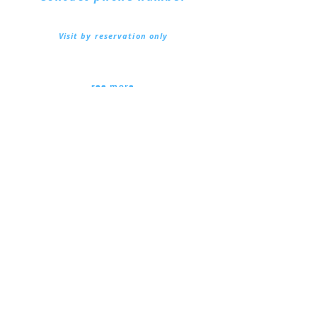
+39. 328.6657545
Visit by reservation only
Via Lautoni, 72
81040 FORMICOLA - Italy
... see more ...