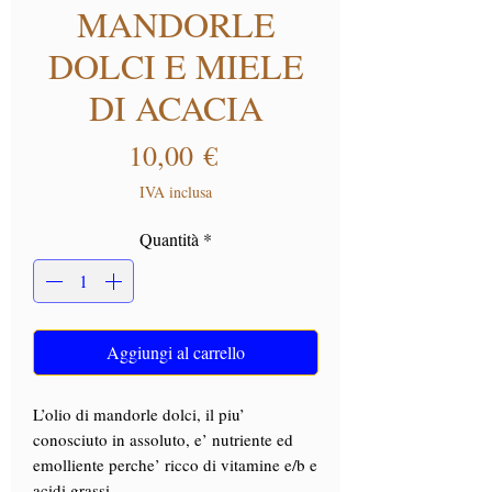
MANDORLE
DOLCI E MIELE
DI ACACIA
Prezzo
10,00 €
IVA inclusa
Quantità
*
Aggiungi al carrello
L’olio di mandorle dolci, il piu’
conosciuto in assoluto, e’ nutriente ed
emolliente perche’ ricco di vitamine e/b e
acidi grassi.