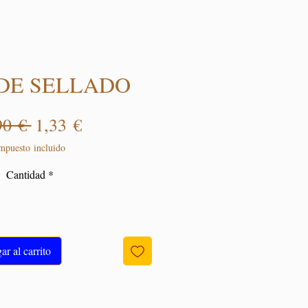
DE SELLADO
Precio
Precio de oferta
90 € 
1,33 €
mpuesto incluido
Cantidad
*
r al carrito