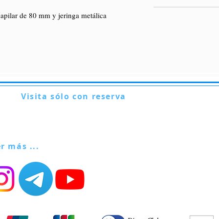
ilar de 80 mm y jeringa metálica
Visita sólo con reserva
Via Lautoni 72
81040 FORMICOLA - Italia
er más ...