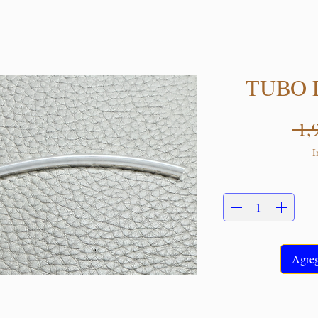
TUBO 
 1,
I
Agrega