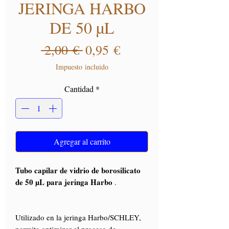
JERINGA HARBO
DE 50 µL
Precio
Precio de oferta
 2,00 € 
0,95 €
Impuesto incluido
Cantidad
*
Agregar al carrito
Tubo capilar de vidrio de borosilicato
de 50 µL para jeringa Harbo
.
Utilizado en la jeringa Harbo/SCHLEY,