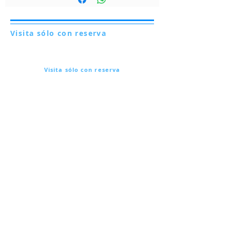
Visita sólo con reserva
Via Lautoni 72
81040 FORMICOLA - Italia
Visita sólo con reserva
Via Lautoni 72
81040 FORMICOLA - Italia
... ver más ...