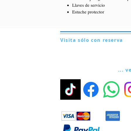
Llaves de servicio
Estuche protector
Visita sólo con reserva
Via Lautoni 72
81040 FORMICOLA - Italia
... v