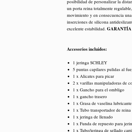
posibilidad de personalizar la dista
un porta reina totalmente regulable,
movimiento y en consecuencia una 
inserciones de silicona antidesliza
GARANTÍA 
excelente estabilidad.
Accesorios incluidos:
1 jeringa SCHLEY
5 puntas capilares pulidas al f
1 x Alicates para picar
2 x varillas manipuladoras de c
1 x Gancho para el ombligo
1 x gancho trasero
1 x Grasa de vaselina lubricante
1 x Tubo transportador de reina
1 x jeringa de llenado
1 x Funda de repuesto para je
1 x Tubo/jeringa de sellado ca