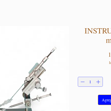
INSTR
m
1
I
Agrega