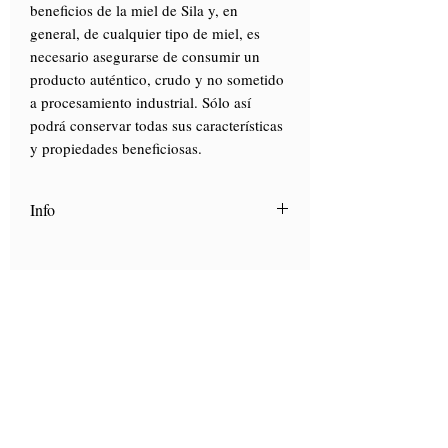
beneficios de la miel de Sila y, en
general, de cualquier tipo de miel, es
necesario asegurarse de consumir un
producto auténtico, crudo y no sometido
a procesamiento industrial. Sólo así
podrá conservar todas sus características
y propiedades beneficiosas.
Info
Scopri "
La Carta dei mieli
", la nostra
guida con i consigli di utilizzo dei nostri
mieli.
Clicca qui
Visita sólo con reserva
Via Lautoni 72
81040 FORMICOLA - Italia
Visita sólo con reserva
Via Lautoni 72
81040 FORMICOLA - Italia