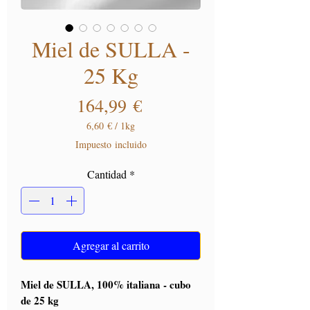
Miel de SULLA -
25 Kg
Precio
164,99 €
6,60 €
/
1kg
6,60 €
Impuesto incluido
por
1
Cantidad
*
Kilogramos
Agregar al carrito
Miel de SULLA, 100% italiana - cubo
de 25 kg