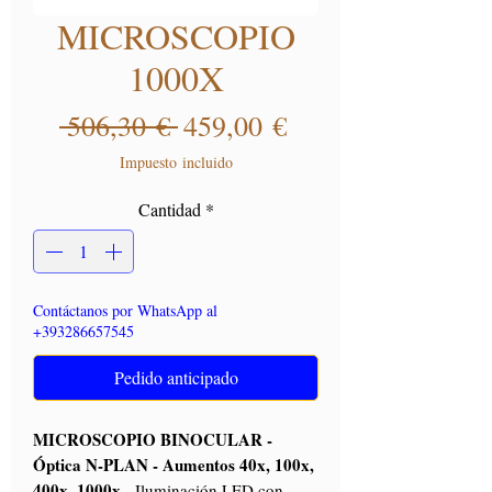
MICROSCOPIO
1000X
Precio
Precio de oferta
 506,30 € 
459,00 €
Impuesto incluido
Cantidad
*
Contáctanos por WhatsApp al
+393286657545
Pedido anticipado
MICROSCOPIO BINOCULAR -
Óptica N-PLAN - Aumentos 40x, 100x,
400x, 1000x
- Iluminación LED con