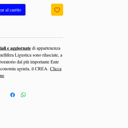
r al carrito
ciali e aggiornate
di appartenenza
mellifera Ligustica sono rilasciate, a
aboratorio dal più importante Ente
n economia agraria, il CREA.
Clicca
one