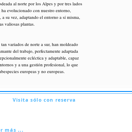
deada al norte por los Alpes y por tres lados
ja ha evolucionado con nuestro entorno,
y, a su vez, adaptando el entorno a sí misma,
s valiosas plantas.
a, tan variados de norte a sur, han moldeado
 amante del trabajo, perfectamente adaptada
xcepcionalmente ecléctica y adaptable, capaz
entornos y a una gestión profesional, lo que
subespecies europeas y no europeas.
Visita sólo con reserva
Via Lautoni 72
81040 FORMICOLA - Italia
er más ...