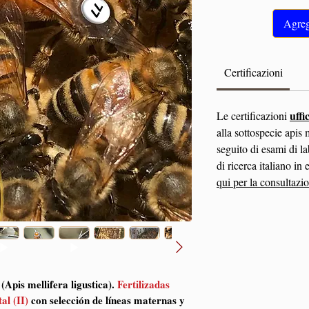
Agrega
Certificazioni
uffi
Le certificazioni
alla sottospecie apis 
seguito di esami di l
di ricerca italiano i
qui per la consultazi
(Apis mellifera ligustica).
Fertilizadas
al (II)
con selección de líneas maternas y