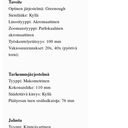
Tavoite
Optinen järjestelmä: Greenough
Sienilääke: Kyllä
Linssityyppi: Akromaattinen
Zoomaustyyppi: Parfokaalinen
akromaattinen
Työskentelyetäisyys: 100 mm
Vakiosuurennukset: 20x, 40x (pyörivä
torni)
Tarkennusjärjestelmä
Tyyppi: Makometrinen
Kokonaisliike: 110 mm
Säädettävä kireys: Kyllä
Päätyosan tuen sisähalkaisija: 76 mm
Jalusta
Tyyppi: Kiinteävartinen