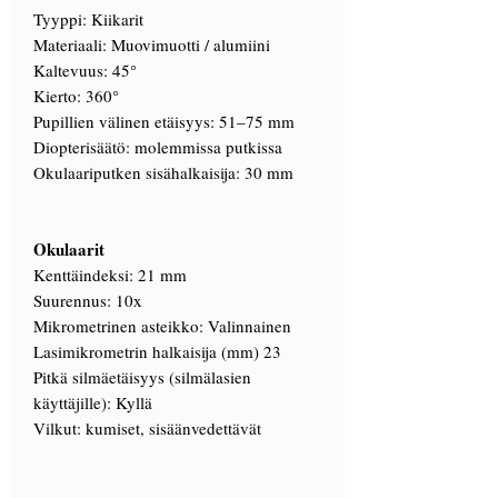
Tyyppi: Kiikarit
Materiaali: Muovimuotti / alumiini
Kaltevuus: 45°
Kierto: 360°
Pupillien välinen etäisyys: 51–75 mm
Diopterisäätö: molemmissa putkissa
Okulaariputken sisähalkaisija: 30 mm
Okulaarit
Kenttäindeksi: 21 mm
Suurennus: 10x
Mikrometrinen asteikko: Valinnainen
Lasimikrometrin halkaisija (mm) 23
Pitkä silmäetäisyys (silmälasien
käyttäjille): Kyllä
Vilkut: kumiset, sisäänvedettävät