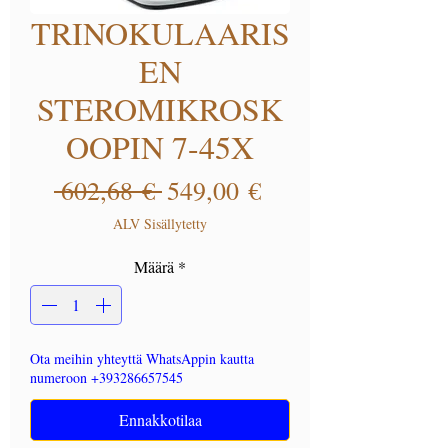
TRINOKULAARIS
EN
STEROMIKROSK
OOPIN 7-45X
Normaali hinta
Alehinta
 602,68 € 
549,00 €
ALV Sisällytetty
Määrä
*
Ota meihin yhteyttä WhatsAppin kautta
numeroon +393286657545
Ennakkotilaa