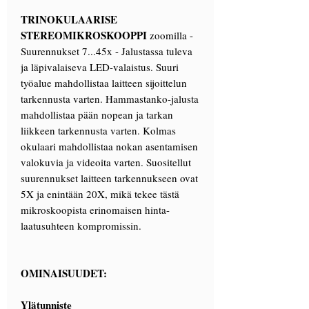
TRINOKULAARISE
STEREOMIKROSKOOPPI
zoomilla -
Suurennukset 7...45x - Jalustassa tuleva
ja läpivalaiseva LED-valaistus. Suuri
työalue mahdollistaa laitteen sijoittelun
tarkennusta varten. Hammastanko-jalusta
mahdollistaa pään nopean ja tarkan
liikkeen tarkennusta varten. Kolmas
okulaari mahdollistaa nokan asentamisen
valokuvia ja videoita varten. Suositellut
suurennukset laitteen tarkennukseen ovat
5X ja enintään 20X, mikä tekee tästä
mikroskoopista erinomaisen hinta-
laatusuhteen kompromissin.
OMINAISUUDET:
Ylätunniste