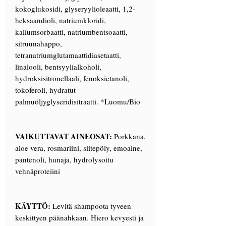
kokoglukosidi, glyseryylioleaatti, 1,2-
heksaandioli, natriumkloridi,
kaliumsorbaatti, natriumbentsoaatti,
sitruunahappo,
tetranatriumglutamaattidiasetaatti,
linalooli, bentsyylialkoholi,
hydroksisitronellaali, fenoksietanoli,
tokoferoli, hydratut
palmuöljyglyseridisitraatti. *Luomu/Bio
VAIKUTTAVAT AINEOSAT:
Porkkana,
aloe vera, rosmariini, siitepöly, emoaine,
pantenoli, hunaja, hydrolysoitu
vehnäproteiini
KÄYTTÖ:
Levitä shampoota tyveen
keskittyen päänahkaan. Hiero kevyesti ja