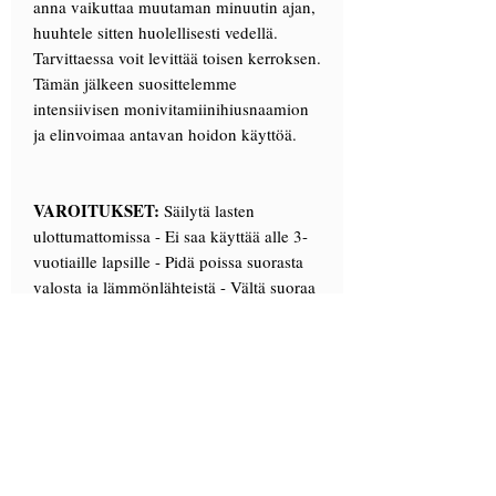
anna vaikuttaa muutaman minuutin ajan,
huuhtele sitten huolellisesti vedellä.
Tarvittaessa voit levittää toisen kerroksen.
Tämän jälkeen suosittelemme
intensiivisen monivitamiinihiusnaamion
ja elinvoimaa antavan hoidon käyttöä.
VAROITUKSET:
Säilytä lasten
ulottumattomissa - Ei saa käyttää alle 3-
vuotiaille lapsille - Pidä poissa suorasta
valosta ja lämmönlähteistä - Vältä suoraa
kosketusta silmiin ja limakalvoihin - On
suositeltavaa tehdä alustava testi
rajoitetulla alueella henkilökohtaisen
herkkyyden arvioimiseksi - Aktiivisten
ainesosien luonnollisuudesta johtuvat
värinmuutokset eivät vaikuta tuotteen
laatuun - Sulje pakkaus käytön jälkeen.