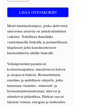
LISÄÄ OSTOSKORIIN
Monivitamiinishampoo, jonka aktiivisten
ainesosien ansiosta on antioksidanttinen
vaikutus. Todellinen ihmelääke
vaurioituneille hiuksille ja perinnölliseen,
tilapäiseen ja/tai kausiluonteiseen
hiustenlähtöön alttiille hiuksille.
Vehnäproteiinit parantavat
kosteustasapainoa, muodostavat kalvon
ja suojaavat hiuksia. Rosmariiniuute,
emoliino ja mehiläisen siitepöly, jotka
tunnetaan vitamiini-, mineraali- ja
hivenainepitoisuudestaan, tukevat ja
stimuloivat päänahkaa. Hiukset saavat
takaisin voiman, energian ja tuuheuden.