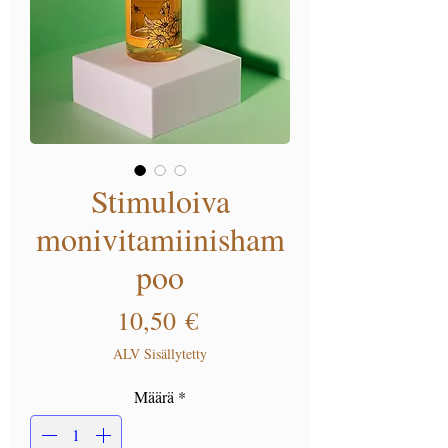
Stimuloiva
monivitamiinisham
poo
Hinta
10,50 €
ALV Sisällytetty
Määrä
*