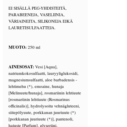
EI SISÄLLÄ PEG-YHDISTEITÄ,
PARABEENEJA, VASELIINIA,
VÄRIAINEITA, SILIKONEJA EIKÄ
LAURETISULFAATTEJA.
MUOTO:
250 ml
AINESOSAT:
Vesi [Aqua],
natriumkokosulfaatti, lauryyliglukosidi,
magnesiumsulfaatti, aloe barbadensis -
lehtimehu (*), emoaine, hunaja
[Melinuute/hunaja], rosmariinin lehtiuute
[rosmariinin lehtiuute (Rosmarinus
officinalis)], hydrolysoitu vehnägluteeni,
siitepölyuute, porkkanan juuriuute (*)
[porkkanan juuriuute (*)], pantenoli,
hajuste [Parfum], glyseriini,