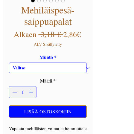
Mehiläispesä-
saippuapalat
Normaali hinta
Alehinta
Alkaen
 3,18 € 
2,86€
ALV Sisällytetty
Muoto
*
Määrä
*
LISÄÄ OSTOSKORIIN
Vapauta mehiläisten voima ja hemmottele