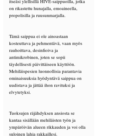
itseäsi ylellisillä HIVE-saippuoilla, jotka
on rikastettu hunajalla, emoaineella,
propolisilla ja ruusunmarjalla.
Tämä saippua ei ole ainoastaan
kosteuttava ja pehmentävä, vaan myös
rauhoittava, desinfioiva ja
antimikrobinen, joten se sopii
täydellisesti päivittäiseen käyttöön.
Mehiläispesien luonnollisia parantavia
ominaisuuksia hyödyntävä saippua on
uudistava ja jättää ihon ravituksi ja
elvytetyksi.
Tuoksujen räjähdyksen ansiosta se
kantaa sisällään mehiläisten työn ja
ympäröivän alueen rikkauden ja voi olla
suloinen lahja rakkaillesi.