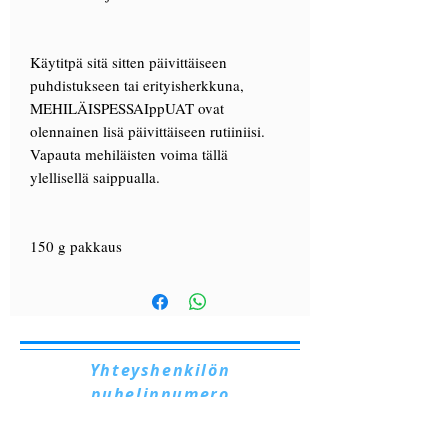
Käytitpä sitä sitten päivittäiseen
puhdistukseen tai erityisherkkuna,
MEHILÄISPESSAIppUAT ovat
olennainen lisä päivittäiseen rutiiniisi.
Vapauta mehiläisten voima tällä
ylellisellä saippualla.
150 g pakkaus
Yhteyshenkilön
puhelinnumero
+39 328 6657545