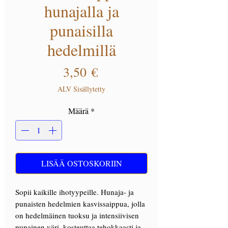
hunajalla ja
punaisilla
hedelmillä
Hinta
3,50 €
ALV Sisällytetty
Määrä
*
LISÄÄ OSTOSKORIIN
Sopii kaikille ihotyypeille. Hunaja- ja
punaisten hedelmien kasvissaippua, jolla
on hedelmäinen tuoksu ja intensiivisen
punainen väri, kosteuttaa tehokkaasti ja