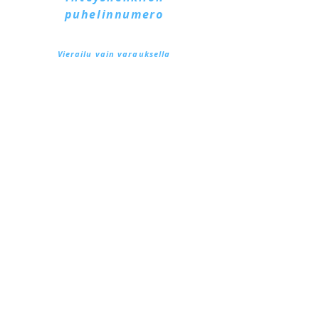
puhelinnumero
+39 328 6657545
Vierailu vain varauksella
Via Lautoni, 72
81040 FORMICOLA - Italia
...katso lisää ...