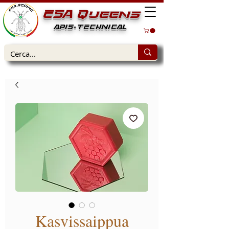
ESA Queens
APIS-TECHNICAL
Kasvissaippua