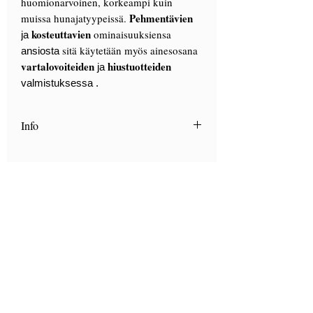
huomionarvoinen, korkeampi kuin
Pehmentävien
muissa hunajatyypeissä.
kosteuttavien
ominaisuuksiensa
ja
sitä käytetään myös ainesosana
ansiosta
vartalovoiteiden
hiustuotteiden
ja
valmistuksessa
.
Info
Scopri "
La Carta dei mieli
", la nostra
guida con i consigli di utilizzo dei nostri
mieli.
Clicca qui
Yhteyshenkilön
puhelinnumero
+39 328 6657545
Vierailu vain varauksella
Via Lautoni, 72
81040 FORMICOLA - Italia