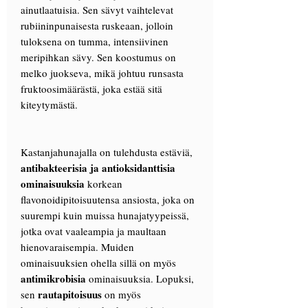
ainutlaatuisia. Sen sävyt vaihtelevat
rubiininpunaisesta ruskeaan, jolloin
tuloksena on tumma, intensiivinen
meripihkan sävy. Sen koostumus on
melko juokseva, mikä johtuu runsasta
fruktoosimäärästä, joka estää sitä
kiteytymästä.
Kastanjahunajalla on tulehdusta estäviä,
antibakteerisia ja antioksidanttisia
ominaisuuksia
korkean
flavonoidipitoisuutensa ansiosta, joka on
suurempi kuin muissa hunajatyypeissä,
jotka ovat vaaleampia ja maultaan
hienovaraisempia. Muiden
ominaisuuksien ohella sillä on myös
antimikrobisia
ominaisuuksia. Lopuksi,
rautapitoisuus
sen
on myös