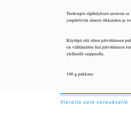
Tuoksujen räjähdyksen ansiosta se k
ympäröivän alueen rikkauden ja voi 
Käytitpä sitä sitten päivittäiseen 
on välttämätön lisä päivittäiseen ru
ylellisellä saippualla.
100 g pakkaus
Vierailu vain varauksella
Via Lautoni, 72
81040 FORMICOLA - Italia