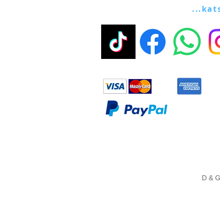
...kat
D & G