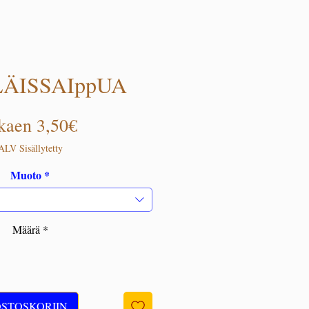
ÄISSAIppUA
Alehinta
kaen
3,50€
ALV Sisällytetty
Muoto
*
Määrä
*
OSTOSKORIIN