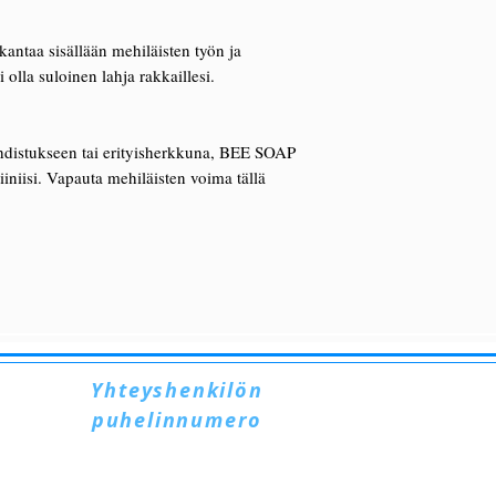
antaa sisällään mehiläisten työn ja
olla suloinen lahja rakkaillesi.
puhdistukseen tai erityisherkkuna, BEE SOAP
tiiniisi. Vapauta mehiläisten voima tällä
Yhteyshenkilön
puhelinnumero
+39 328 6657545