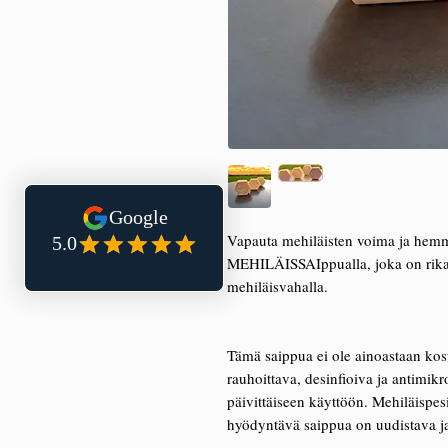
Vapauta mehiläisten voima ja hemmot
MEHILÄISSAIppualla, joka on rikast
mehiläisvahalla.
Tämä saippua ei ole ainoastaan ko
rauhoittava, desinfioiva ja antimikro
päivittäiseen käyttöön. Mehiläispes
hyödyntävä saippua on uudistava ja j