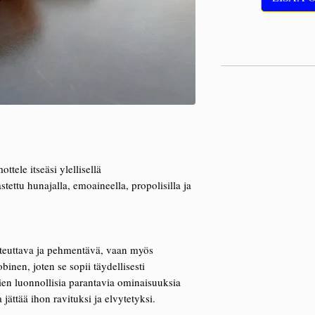
tele itseäsi ylellisellä
ettu hunajalla, emoaineella, propolisilla ja
steuttava ja pehmentävä, vaan myös
binen, joten se sopii täydellisesti
ien luonnollisia parantavia ominaisuuksia
ättää ihon ravituksi ja elvytetyksi.