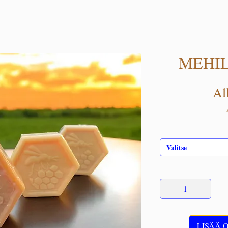
MEHIL
Al
Valitse
LISÄÄ 