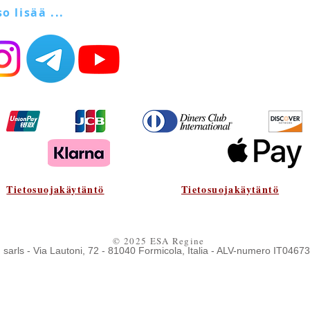
so lisää ...
Tietosuojakäytäntö
Tietosuojakäytäntö
© 2025 ESA Regine
 sarls - Via Lautoni, 72 - 81040 Formicola, Italia - ALV-numero IT046