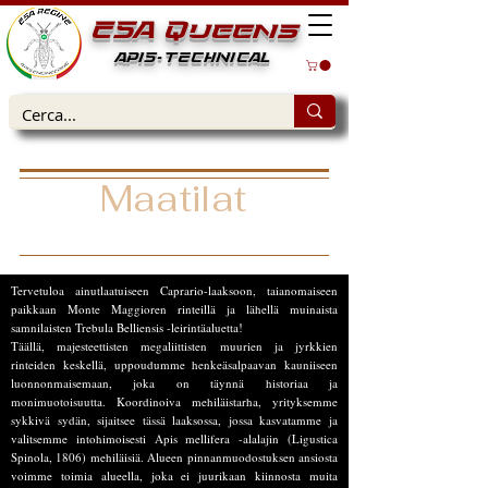
ESA Queens
APIS-TECHNICAL
Maatilat
historian, biologisen
monimuotoisuuden ja valinnan välillä
Tervetuloa ainutlaatuiseen Caprario-laaksoon, taianomaiseen
paikkaan Monte Maggioren rinteillä ja lähellä muinaista
samnilaisten Trebula Belliensis -leirintäaluetta!
Täällä, majesteettisten megaliittisten muurien ja jyrkkien
rinteiden keskellä, uppoudumme henkeäsalpaavan kauniiseen
luonnonmaisemaan, joka on täynnä historiaa ja
monimuotoisuutta. Koordinoiva mehiläistarha, yrityksemme
sykkivä sydän, sijaitsee tässä laaksossa, jossa kasvatamme ja
valitsemme intohimoisesti Apis mellifera -alalajin (Ligustica
Spinola, 1806) mehiläisiä. Alueen pinnanmuodostuksen ansiosta
voimme toimia alueella, joka ei juurikaan kiinnosta muita