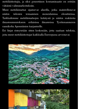
mehiläishoitajia, ja siksi geneettinen kontaminaatio on erittäin
vähäistä valintatarkoituksiin.
Muut mehiläistarhat sijaitsevat alueilla, jotka mahdollistavat
niiden tulosten testaamisen monenlaisissa olosuhteissa.
Tarkkailemme mehiläistarhojen kehitystä ja niiden reaktioita
ilmastonmuutokseen erilaisissa ilmastoissa Tyrrhenanmeren
rannikolta Apenniinien harjanteelle.
Eri linjat risteytetään sitten keskenään, jotta saadaan tuloksia,
joita muut mehiläishoitajat kaikkialla Euroopassa arvostavat.