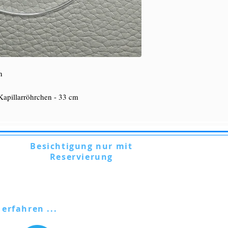
n
Kapillarröhrchen - 33 cm
Besichtigung nur mit
Reservierung
Via Lautoni, 72 - 81040 FORMICOLA -
Italien
 erfahren ...