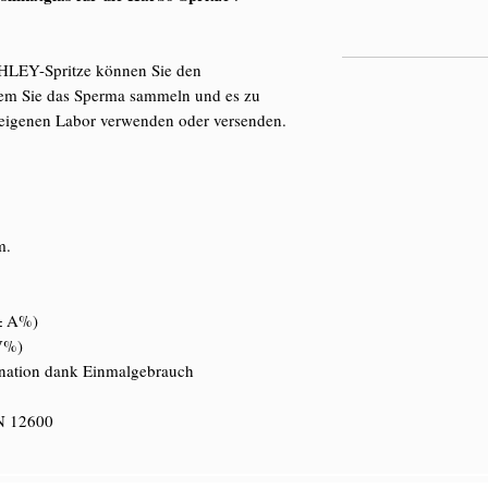
HLEY-Spritze können Sie den
em Sie das Sperma sammeln und es zu
 eigenen Labor verwenden oder versenden.
m.
 ± A%)
CV%)
ination dank Einmalgebrauch
IN 12600