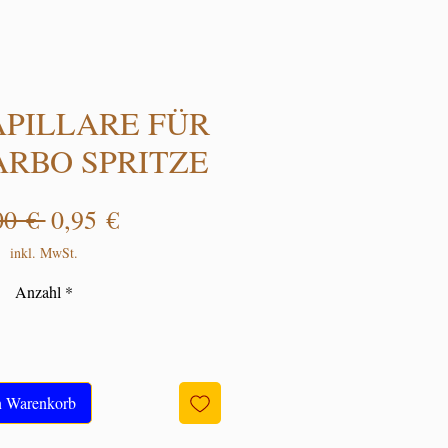
PILLARE FÜR
HARBO SPRITZE
Standardpreis
Sale-Preis
00 € 
0,95 €
inkl. MwSt.
Anzahl
*
n Warenkorb