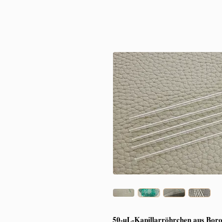
50-µL-Kapillarröhrchen aus Boros