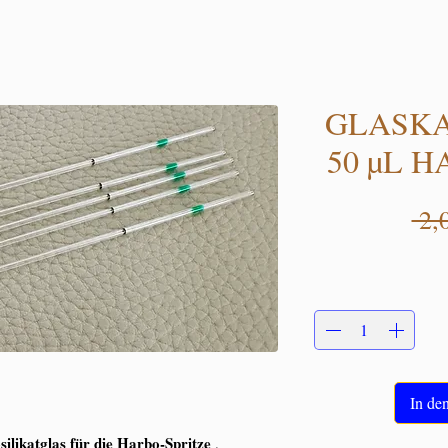
GLASKA
50 µL 
 2,
In de
ilikatglas für die Harbo-Spritze
.