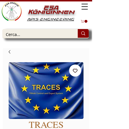
ESA
Königinnen
APIS-ENGINEERING
TRACES