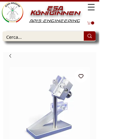
ESA
Königinnen
APIS-ENGINEERING