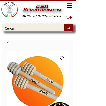
ESA
Königinnen
APIS-ENGINEERING