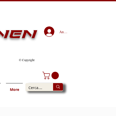
nen
Anmelden
© Copyright
More