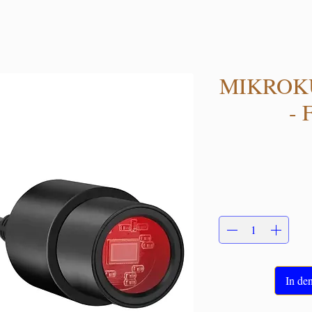
MIKROK
-
In de