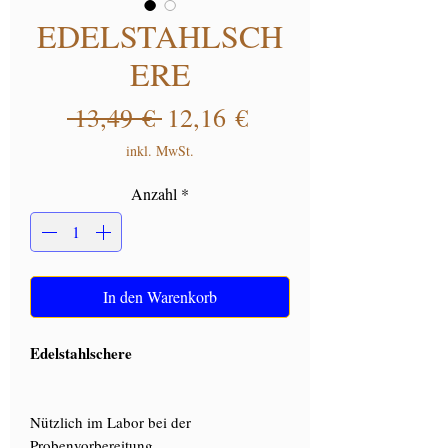
EDELSTAHLSCH
ERE
Standardpreis
Sale-Preis
 13,49 € 
12,16 €
inkl. MwSt.
Anzahl
*
In den Warenkorb
Edelstahlschere
Nützlich im Labor bei der
Probenvorbereitung.