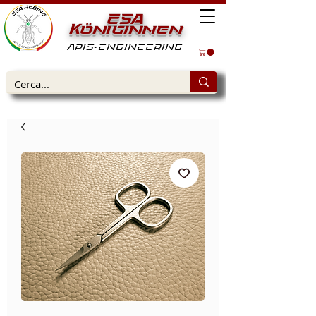
ESA
Königinnen
APIS-ENGINEERING