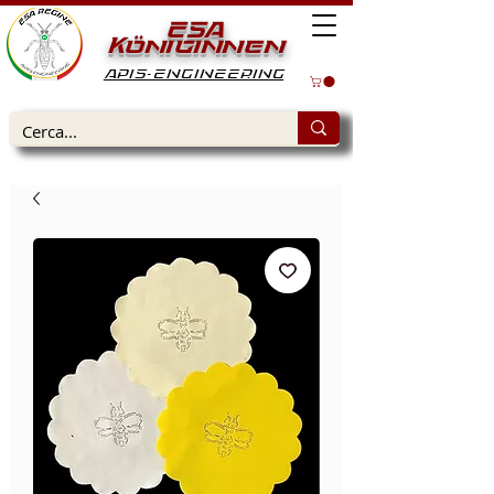
ESA
Königinnen
APIS-ENGINEERING