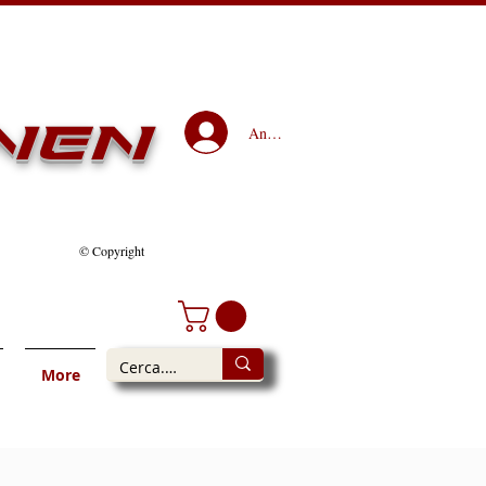
nen
Anmelden
© Copyright
More