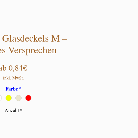
 Glasdeckels M –
es Versprechen
Sale-Preis
ab
0,84€
inkl. MwSt.
Farbe
*
Anzahl
*