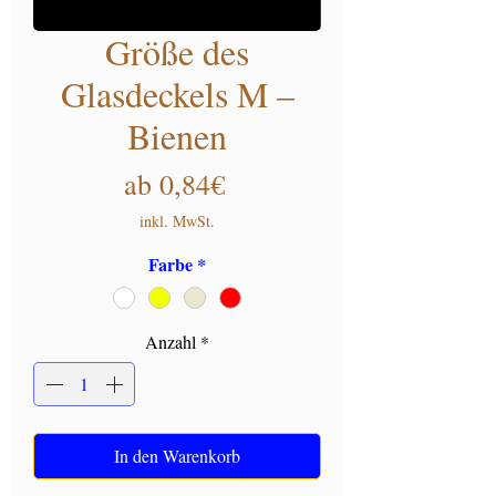
Größe des
Glasdeckels M –
Bienen
Sale-Preis
ab
0,84€
inkl. MwSt.
Farbe
*
Anzahl
*
In den Warenkorb