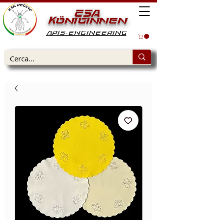
ESA
Königinnen
APIS-ENGINEERING