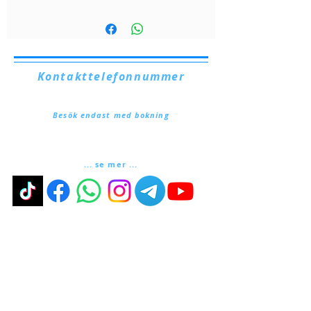
Kontakttelefonnummer
+39. 328.6657545
Besök endast med bokning
Via Lautoni, 72
81040 FORMICOLA - Italien
... se mer ...